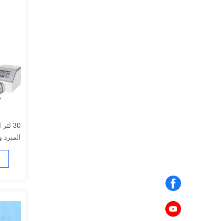
30 لت
المبرد 