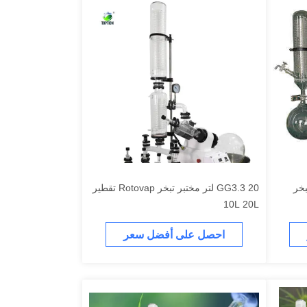
بر التبخر
GG3.3 20 لتر مختبر تبخر Rotovap تقطير
10L 20L
احصل على أفضل سعر