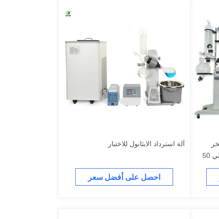
 50L المتبخر
آلة استرداد الايثانول للاختبار
الدواري الزجاج البوروسيليكات العالي 50
احصل على أفضل سعر