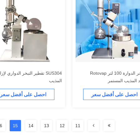
آلة التبخر الدوارة 100 لتر Rotovap
SUS304 تقطير التبخر الدواري لإزا
د المذيب المستمر
المذيب
احصل على أفضل سعر
احصل على أفضل سعر
6
15
14
13
12
11