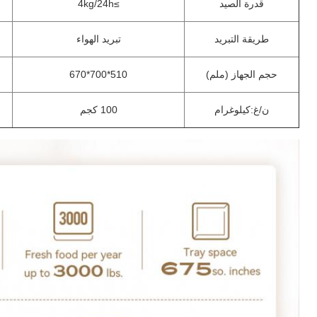
قدرة الصيد
≥4kg/24h
طريقة التبريد
تبريد الهواء
حجم الجهاز (ملم)
510*700*670
ن/غ:كيلوغرام
100 كجم