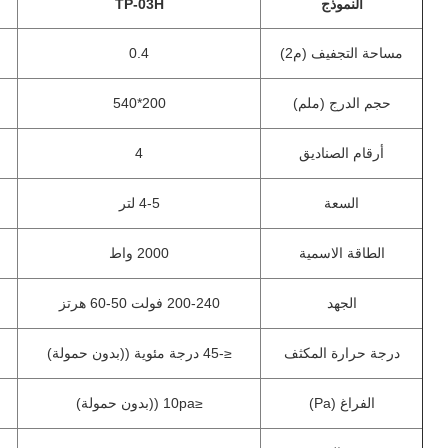
النموذج
TP-03H
مساحة التجفيف (م2)
0.4
حجم الدرج (ملم)
200*540
أرقام الصناديق
4
السعة
4-5 لتر
الطاقة الاسمية
2000 واط
الجهد
200-240 فولت 50-60 هرتز
درجة حرارة المكثف
≤-45 درجة مئوية ((بدون حمولة)
الفراغ (Pa)
≤10pa ((بدون حمولة)