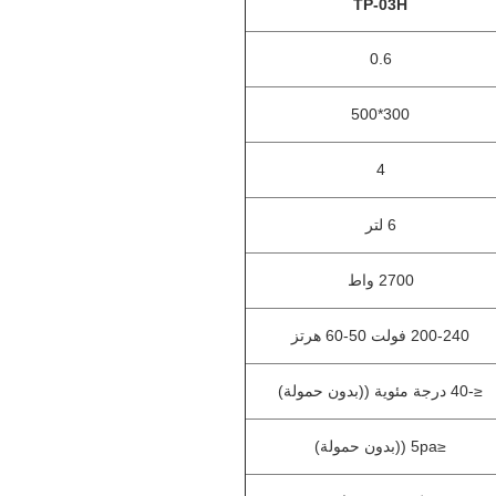
TP-03H
0.6
300*500
4
6 لتر
2700 واط
200-240 فولت 50-60 هرتز
≤-40 درجة مئوية ((بدون حمولة)
≤5pa ((بدون حمولة)