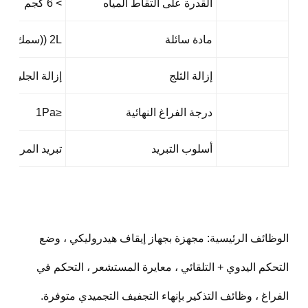
القدرة على التقاط المياه
> 6 كجم
مادة سائلة
2L ((سمك المواد 10mm)
إزالة الثلج
إزالة الجليد الك
درجة الفراغ النهائية
≤1Pa
أسلوب التبريد
تبريد المروحة
الوظائف الرئيسية: مجهزة بجهاز إيقاف هيدروليكي ، وضع
التحكم اليدوي + التلقائي ، معايرة المستشعر ، التحكم في
الفراغ ، وظائف التذكير بإنهاء التجفيف التجميدي متوفرة.