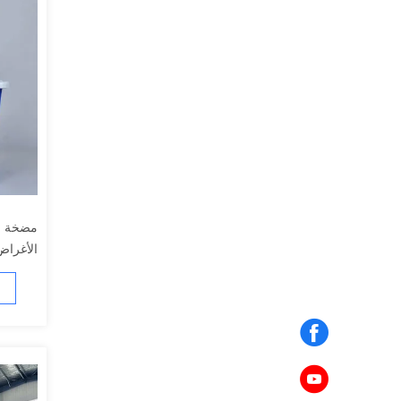
مضخة فر
الأغراض