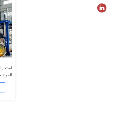
استخراج
الحرج م
طاقة كه