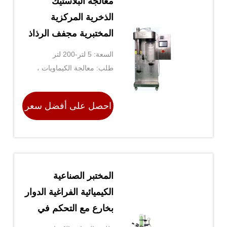
معالجة البلاستيك
الذخرية المركزية
المختبرية مجفف الرذاذ
مع رصيف الصلب
السعة: 5 لتر-200 لتر
المقاوم للصدأ
طلب: معالجة الكيماويات ،
معالجة البلاستيك ، تجهيز
الأغذية
احصل على أفضل سعر
المختبر الصناعية
الكيميائية الفراغية الدوار
بخارع مع التحكم في
الضغط التلقائي و PTFE